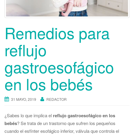
Remedios para
reflujo
gastroesofágico
en los bebés
31 MAYO, 2019
REDACTOR
¿Sabes lo que implica el
reflujo gastroesofágico en los
bebés
? Se trata de un trastorno que sufren los pequeños
cuando el esfínter esofágico inferior, válvula que controla el