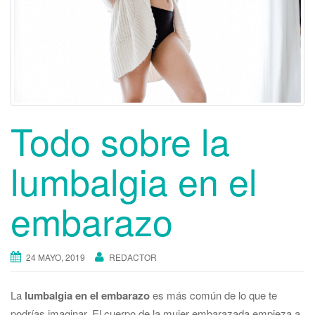
Todo sobre la
lumbalgia en el
embarazo
24 MAYO, 2019
REDACTOR
La
lumbalgia en el embarazo
es más común de lo que te
podrías imaginar. El cuerpo de la mujer embarazada empieza a