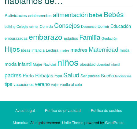
hablamos de…
Bebés
alimentación
bebé
Actividades
adolescentes
Consejos
Educación
Dormir
Comida
Colegio
Descanso
bullying
comer
embarazo
Familia
embarazadas
Estudios
Gestación
Hijos
Maternidad
madres
ideas
moda
Infancia
Lectura
madre
niños
moda infantil
obesidad
Mujer
Navidad
obesidad infantil
Salud
padres
Parto
Rebajas
Sueño
ropa
Ser padres
tendencias
verano
tips
vacaciones
vuelta al cole
viajar
Aviso Legal
Política de privacidad
Política de cookies
Mamalua
. All rights reserved.
Unite Theme
powered by
WordPress
.