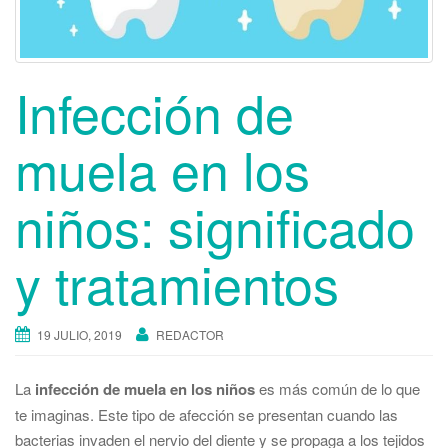
Infección de
muela en los
niños: significado
y tratamientos
19 JULIO, 2019
REDACTOR
La
infección de muela en los niños
es más común de lo que
te imaginas. Este tipo de afección se presentan cuando las
bacterias invaden el nervio del diente y se propaga a los tejidos