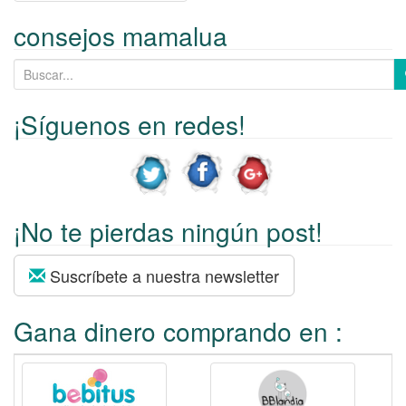
Ir a las entradas
consejos mamalua
B
u
s
¡Síguenos en redes!
c
a
r
p
¡No te pierdas ningún post!
o
r
:
Suscríbete a nuestra newsletter
Gana dinero comprando en :