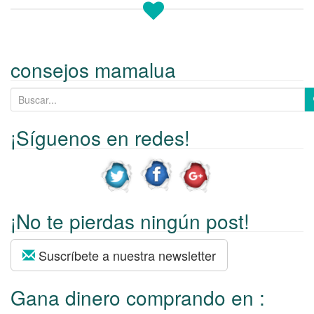
consejos mamalua
B
u
s
¡Síguenos en redes!
c
a
r
p
¡No te pierdas ningún post!
o
r
:
Suscríbete a nuestra newsletter
Gana dinero comprando en :