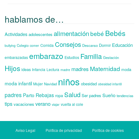
hablamos de…
Bebés
alimentación
bebé
Actividades
adolescentes
Consejos
Educación
Dormir
Comida
Colegio
Descanso
bullying
comer
embarazo
Familia
embarazadas
Estudios
Gestación
Hijos
Maternidad
madres
ideas
moda
Infancia
Lectura
madre
niños
moda infantil
obesidad
Mujer
Navidad
obesidad infantil
Salud
padres
Parto
Rebajas
Sueño
ropa
Ser padres
tendencias
verano
tips
vacaciones
vuelta al cole
viajar
Aviso Legal
Política de privacidad
Política de cookies