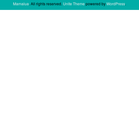
Mamalua
. All rights reserved.
Unite Theme
powered by
WordPress
.