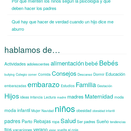
Por qué mienten los niños según la psicología y qué
deben hacer los padres
Qué hay que hacer de verdad cuando un hijo dice me
aburro
hablamos de…
Bebés
alimentación
bebé
Actividades
adolescentes
Consejos
Educación
Dormir
Comida
Colegio
Descanso
bullying
comer
embarazo
Familia
embarazadas
Estudios
Gestación
Hijos
Maternidad
madres
ideas
moda
Infancia
Lectura
madre
niños
moda infantil
obesidad
Mujer
Navidad
obesidad infantil
Salud
padres
Parto
Rebajas
Sueño
ropa
Ser padres
tendencias
verano
tips
vacaciones
vuelta al cole
viajar