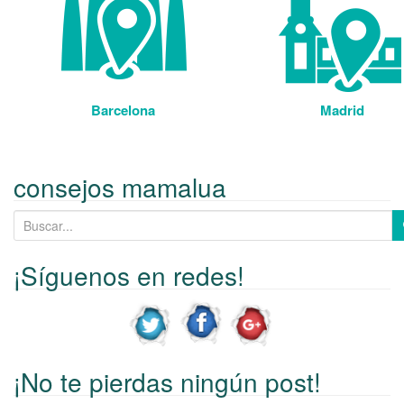
Barcelona
Madrid
consejos mamalua
B
u
s
¡Síguenos en redes!
c
a
r
p
¡No te pierdas ningún post!
o
r