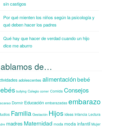
sin castigos
Por qué mienten los niños según la psicología y
qué deben hacer los padres
Qué hay que hacer de verdad cuando un hijo
dice me aburro
hablamos de…
alimentación
bebé
tividades
adolescentes
ebés
Consejos
Comida
Colegio
bullying
comer
embarazo
Educación
Dormir
embarazadas
scanso
Hijos
Familia
ideas
tudios
Infancia
Lectura
Gestación
Maternidad
madres
moda infantil
moda
Mujer
dre