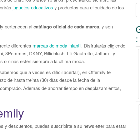
r
brirás
juguetes educativos
y productos para el cuidado de los
:
ly pertenecen al
catálago oficial de cada marca
, y son
:
mente diferentes
marcas de moda infantil
. Disfrutarás eligiendo
, 3Pommes, DKNY, Billieblush, Lili Gaufrette, Jottum.. y
s o niñas estén siempre a la última moda.
sabemos que a veces es difícil acertar), en Offemily te
zo de hasta treinta (30) días desde la fecha de la
cto comprado. Además de ahorrar tiempo en desplazamientos,
emily
 y descuentos, puedes suscribirte a su newsletter para estar