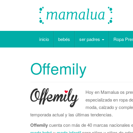
Mamalúa es un nuevo blog de
bebés. Para aquellos padres y
inicio
bebés
ser padres
Ropa Pr
madres primerizos, segundones o de
familia numerosa que buscan
consejos sencillos a situaciones no
tan sencillas.
Offemily
Hoy en Mamalua os pr
especializada en ropa d
moda, calzado y complem
temporada actual y las últimas tendencias.
Offemily
cuenta con más de 40 marcas nacionales e i
moda bebé
y
moda infantil
para niños y niñas de eda