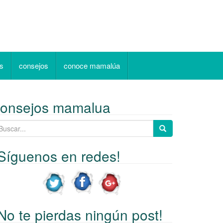
as
consejos
conoce mamalúa
consejos mamalua
Síguenos en redes!
No te pierdas ningún post!