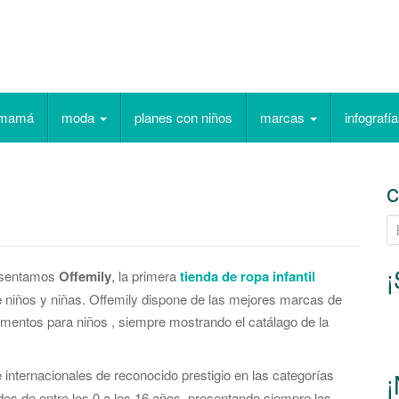
emamá
moda
planes con niños
marcas
infografí
B
u
s
¡
esentamos
Offemily
, la primera
tienda de ropa infantil
c
e niños y niñas. Offemily dispone de las mejores marcas de
a
entos para niños , siempre mostrando el catálago de la
r
p
nternacionales de reconocido prestigio en las categorías
¡
o
des de entre los 0 a los 16 años, presentando siempre las