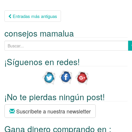
Entradas más antiguas
Ir a las entradas
consejos mamalua
B
u
s
¡Síguenos en redes!
c
a
r
p
¡No te pierdas ningún post!
o
r
:
Suscríbete a nuestra newsletter
Gana dinero comprando en :