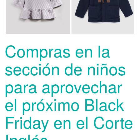
t
i
o
n
Compras en la
sección de niños
para aprovechar
el próximo Black
Friday en el Corte
Inglés