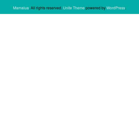
Mamalua
. All rights reserved.
Unite Theme
powered by
WordPress
.