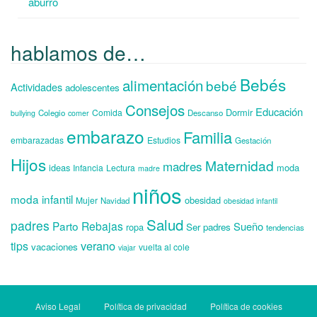
aburro
hablamos de…
Bebés
alimentación
bebé
Actividades
adolescentes
Consejos
Educación
Dormir
Comida
Colegio
Descanso
bullying
comer
embarazo
Familia
embarazadas
Estudios
Gestación
Hijos
Maternidad
madres
ideas
moda
Infancia
Lectura
madre
niños
moda infantil
obesidad
Mujer
Navidad
obesidad infantil
Salud
padres
Parto
Rebajas
Sueño
ropa
Ser padres
tendencias
verano
tips
vacaciones
vuelta al cole
viajar
Aviso Legal
Política de privacidad
Política de cookies