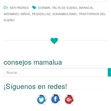
,
,
,
SER PADRES
DORMIR
FALTA DE SUEÑO
INFANCIA
,
,
,
,
INSOMNIO
NIÑOS
PESADILLAS
SONAMBULISMO
TRASTORNOS DEL
SUEÑO
consejos mamalua
B
u
s
¡Síguenos en redes!
c
a
r
p