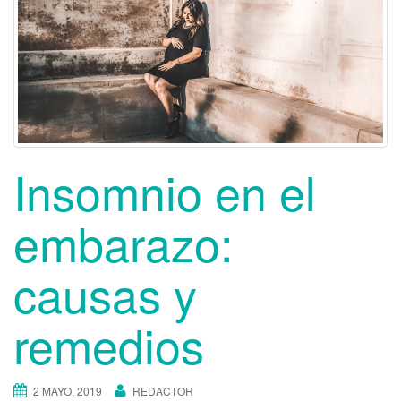
t
i
o
n
Insomnio en el
embarazo:
causas y
remedios
2 MAYO, 2019
REDACTOR