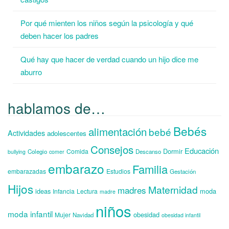
Por qué mienten los niños según la psicología y qué
deben hacer los padres
Qué hay que hacer de verdad cuando un hijo dice me
aburro
hablamos de…
Bebés
alimentación
bebé
Actividades
adolescentes
Consejos
Educación
Dormir
Comida
Colegio
Descanso
bullying
comer
embarazo
Familia
embarazadas
Estudios
Gestación
Hijos
Maternidad
madres
ideas
moda
Infancia
Lectura
madre
niños
moda infantil
obesidad
Mujer
Navidad
obesidad infantil