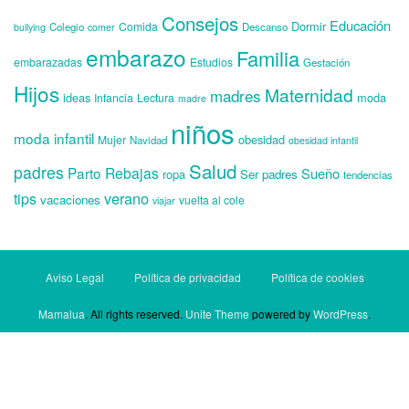
Consejos
Educación
Dormir
Comida
Colegio
Descanso
bullying
comer
embarazo
Familia
embarazadas
Estudios
Gestación
Hijos
Maternidad
madres
ideas
moda
Infancia
Lectura
madre
niños
moda infantil
obesidad
Mujer
Navidad
obesidad infantil
Salud
padres
Parto
Rebajas
Sueño
ropa
Ser padres
tendencias
verano
tips
vacaciones
vuelta al cole
viajar
Aviso Legal
Política de privacidad
Política de cookies
Mamalua
. All rights reserved.
Unite Theme
powered by
WordPress
.