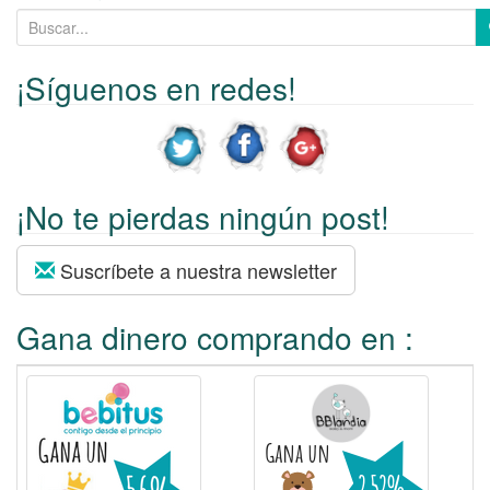
B
u
s
¡Síguenos en redes!
c
a
r
p
¡No te pierdas ningún post!
o
r
:
Suscríbete a nuestra newsletter
Gana dinero comprando en :