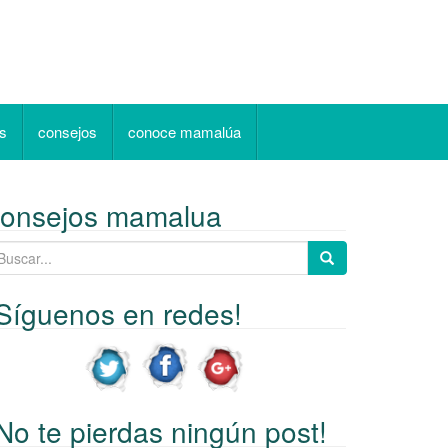
as
consejos
conoce mamalúa
consejos mamalua
Síguenos en redes!
No te pierdas ningún post!