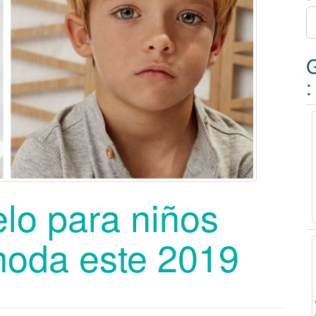
r
:
:
elo para niños
moda este 2019