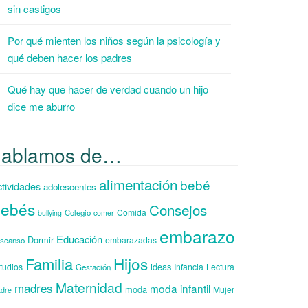
sin castigos
Por qué mienten los niños según la psicología y
qué deben hacer los padres
Qué hay que hacer de verdad cuando un hijo
dice me aburro
hablamos de…
alimentación
bebé
tividades
adolescentes
ebés
Consejos
Comida
Colegio
bullying
comer
embarazo
Educación
Dormir
embarazadas
scanso
Hijos
Familia
ideas
tudios
Infancia
Lectura
Gestación
Maternidad
madres
moda infantil
moda
Mujer
dre