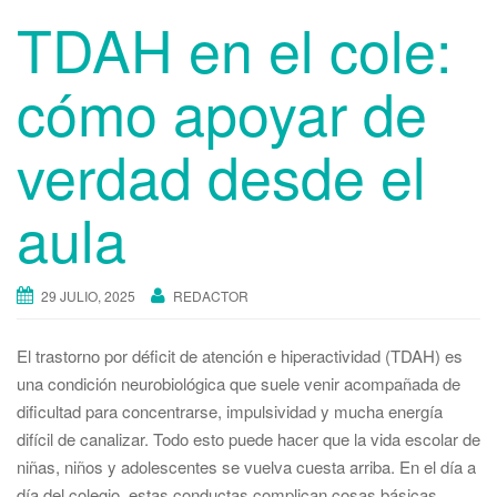
t
TDAH en el cole:
i
o
cómo apoyar de
n
verdad desde el
aula
29 JULIO, 2025
REDACTOR
El trastorno por déficit de atención e hiperactividad (TDAH) es
una condición neurobiológica que suele venir acompañada de
dificultad para concentrarse, impulsividad y mucha energía
difícil de canalizar. Todo esto puede hacer que la vida escolar de
niñas, niños y adolescentes se vuelva cuesta arriba. En el día a
día del colegio, estas conductas complican cosas básicas