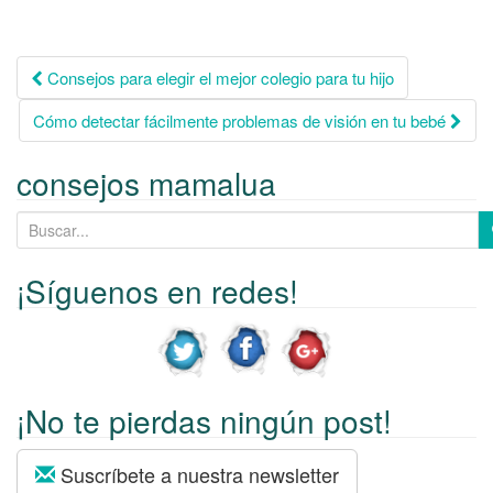
Consejos para elegir el mejor colegio para tu hijo
Navegación de
Cómo detectar fácilmente problemas de visión en tu bebé
entradas
consejos mamalua
B
u
s
¡Síguenos en redes!
c
a
r
p
¡No te pierdas ningún post!
o
r
:
Suscríbete a nuestra newsletter