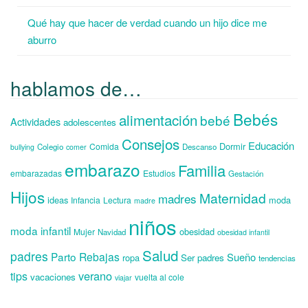
Qué hay que hacer de verdad cuando un hijo dice me
aburro
hablamos de…
Bebés
alimentación
bebé
Actividades
adolescentes
Consejos
Educación
Dormir
Comida
Colegio
Descanso
bullying
comer
embarazo
Familia
embarazadas
Estudios
Gestación
Hijos
Maternidad
madres
ideas
moda
Infancia
Lectura
madre
niños
moda infantil
obesidad
Mujer
Navidad
obesidad infantil
Salud
padres
Parto
Rebajas
Sueño
ropa
Ser padres
tendencias
verano
tips
vacaciones
vuelta al cole
viajar