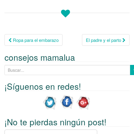
Ropa para el embarazo
El padre y el parto
Navegación de
consejos mamalua
entradas
B
u
s
¡Síguenos en redes!
c
a
r
p
¡No te pierdas ningún post!
o
r