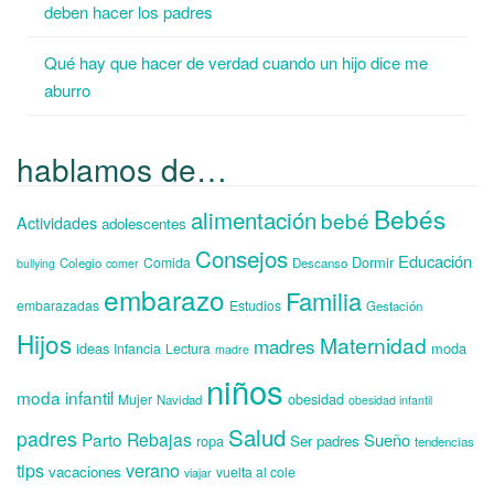
deben hacer los padres
Qué hay que hacer de verdad cuando un hijo dice me
aburro
hablamos de…
Bebés
alimentación
bebé
Actividades
adolescentes
Consejos
Educación
Dormir
Comida
Colegio
Descanso
bullying
comer
embarazo
Familia
embarazadas
Estudios
Gestación
Hijos
Maternidad
madres
ideas
moda
Infancia
Lectura
madre
niños
moda infantil
obesidad
Mujer
Navidad
obesidad infantil
Salud
padres
Parto
Rebajas
Sueño
ropa
Ser padres
tendencias
verano
tips
vacaciones
vuelta al cole
viajar