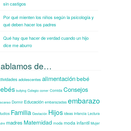
sin castigos
Por qué mienten los niños según la psicología y
qué deben hacer los padres
Qué hay que hacer de verdad cuando un hijo
dice me aburro
hablamos de…
alimentación
bebé
tividades
adolescentes
ebés
Consejos
Comida
Colegio
bullying
comer
embarazo
Educación
Dormir
embarazadas
scanso
Hijos
Familia
ideas
tudios
Infancia
Lectura
Gestación
Maternidad
madres
moda infantil
moda
Mujer
dre