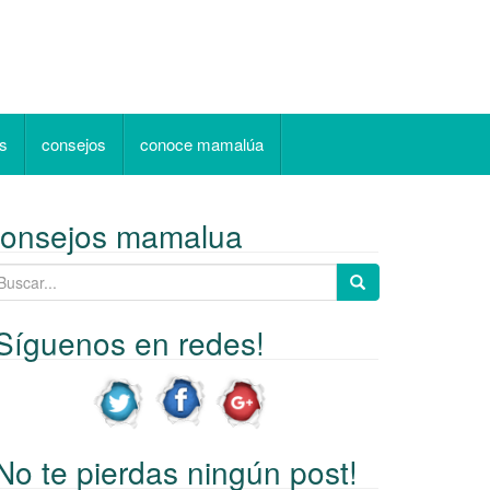
as
consejos
conoce mamalúa
consejos mamalua
Síguenos en redes!
No te pierdas ningún post!