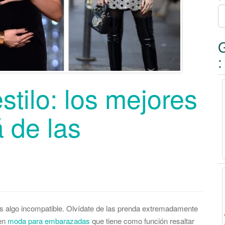
r
:
:
tilo: los mejores
 de las
 algo incompatible. Olvídate de las prenda extremadamente
ten
moda para embarazadas
que tiene como función resaltar