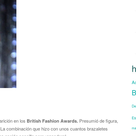
Ac
B
De
Es
arición en los
British Fashion Awards.
Presumió de figura,
o. La combinación que hizo con unos cuantos brazaletes
ma