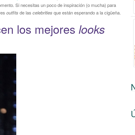
momento. Si necesitas un poco de inspiración (o mucha) para
res
outfits
de las
celebrities
que están esperando a la
cigüeña
.
cen los mejores
looks
Ú