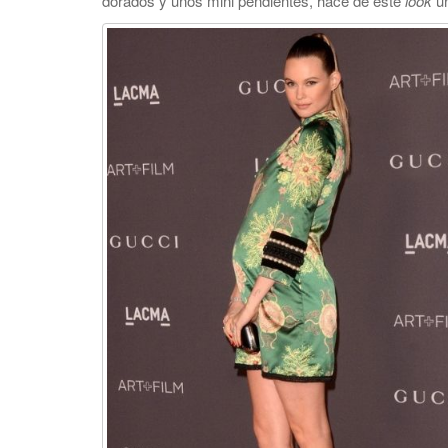
dorados y unos mini pendientes, hace de este
look
un