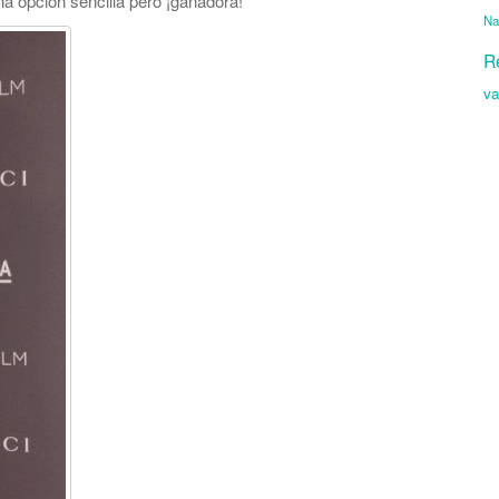
a opción sencilla pero ¡ganadora!
Na
R
va