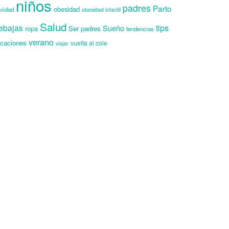
niños
padres
Parto
obesidad
vidad
obesidad infantil
Salud
ebajas
tips
Sueño
ropa
Ser padres
tendencias
verano
caciones
vuelta al cole
viajar